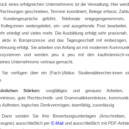
ück eines erfolgreichen Unternehmens ist die Verwaltung. Hier werd
 Rechnungen geschrieben, Termine koordiniert, Belege erfasst, Zah
ert, Kundengespräche geführt, Telefonate entgegengenommen,
Kolleg:innen weitergeleitet, ein- und ausgehende Post bearbeitet,
ehr erledigt und vieles mehr. Die Ausbildung erfolgt sehr praxisnah
 aktiv in Büroprozesse und das Tagesgeschäft mit einbezogen,
etreuung erfolgt. Sie arbeiten von Anfang an mit modernen Kommuni
onssystemen und werden peu à peu mit den kaufmännisch-ve
n eines Unternehmens vertraut gemacht.
:
Sie verfügen über ein (Fach-)Abitur. Studienabbrecher:innen si
.
sönlichen Stärken:
sorgfältiges und genaues Arbeiten,
ntnisse, gute Rechtschreib- und Grammatikkenntnisse, kommunika
s Auftreten, logisches Denkvermögen, teamfähig, zuverlässig
? Dann senden Sie Ihre Bewerbungsunterlagen (Anschreiben, L
eugnis) ausschließlich per
E-Mail
und ausschließlich mit PDF-Anhä