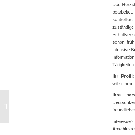
Das Herzst
bearbeitet,
kontrolli
zuständige 
Schriftverk
schon früh
intensive B
Informati
Tätigkeite
Ihr Profil
willkommen
Ihre per
Deutschken
IT-Kundenbetreuer/-Supporter (m/w/d)
freundliche
Interesse
Abschlussz