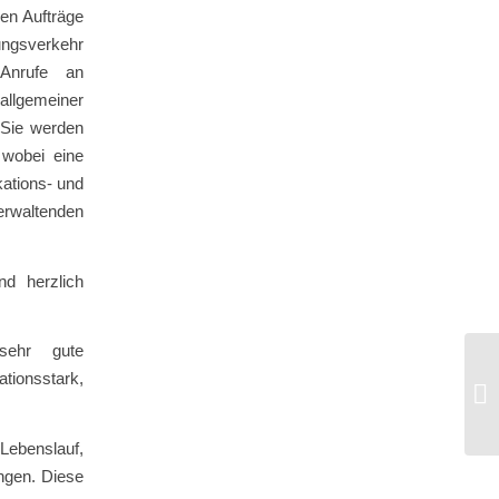
en Aufträge
lungsverkehr
 Anrufe an
 allgemeiner
. Sie werden
 wobei eine
kations- und
rwaltenden
nd herzlich
 sehr gute
tionsstark,
Az
Sy
ebenslauf,
ngen. Diese